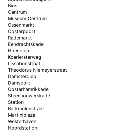
Bios
Centrum
Museum Centrum
Ossenmarkt
Oosterpoort
Rademarkt
Eendrachtskade
Hoendiep
Koeriersterweg
Lissabonstraat
Theodorus Niemeyerstraat
Damsterdiep
Damsport
Oosterhamrikkade
Steenhouwerskade
Station
Barkmolenstraat
Martiniplaza
Westerhaven
Hoofdstation