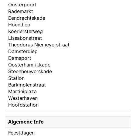
Oosterpoort
Rademarkt
Eendrachtskade
Hoendiep
Koeriersterweg
Lissabonstraat
Theodorus Niemeyerstraat
Damsterdiep
Damsport
Oosterhamrikkade
Steenhouwerskade
Station
Barkmolenstraat
Martiniplaza
Westerhaven
Hoofdstation
Algemene Info
Feestdagen