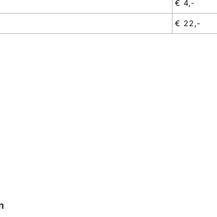
€ 4,-
€ 22,-
m