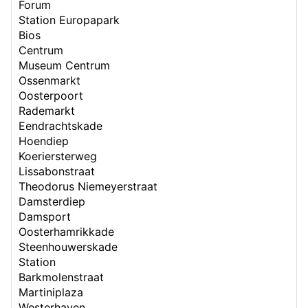
Forum
Station Europapark
Bios
Centrum
Museum Centrum
Ossenmarkt
Oosterpoort
Rademarkt
Eendrachtskade
Hoendiep
Koeriersterweg
Lissabonstraat
Theodorus Niemeyerstraat
Damsterdiep
Damsport
Oosterhamrikkade
Steenhouwerskade
Station
Barkmolenstraat
Martiniplaza
Westerhaven