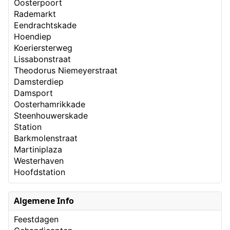
Oosterpoort
Rademarkt
Eendrachtskade
Hoendiep
Koeriersterweg
Lissabonstraat
Theodorus Niemeyerstraat
Damsterdiep
Damsport
Oosterhamrikkade
Steenhouwerskade
Station
Barkmolenstraat
Martiniplaza
Westerhaven
Hoofdstation
Algemene Info
Feestdagen